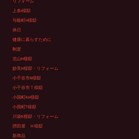
リフォーム
上条I様邸
与板町H様邸
休日
健康に暮らすために
制度
北山H様邸
妙見H様邸・リフォーム
小千谷市N様邸
小千谷市Ｔ様邸
小国町KH様邸
小国町T様邸
川袋K様邸・リフォーム
摂田屋 Ｈ様邸
新商品