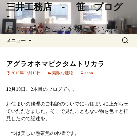
三井工務店 - 笹 ブログ
-
日々、感じたことを綴っています。
コ
検
メニュー
ン
索:
テ
ン
アグラオネマピクタムトリカラ
ツ
2018年12月18日
素敵な建物
sasa
へ
ス
キ
12月18日、2本目のブログです。
ッ
プ
お住まいの修理のご相談のついでにお住まいに上がらせ
ていただきました。そこで見たこともない物を色々と拝
見したので記述を。
一つは美しい熱帯魚の水槽です。