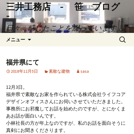
三井工務店 - 笹 ブログ
-
日々、感じたことを綴っています。
コ
検
メニュー
ン
索:
テ
ン
福井県にて
ツ
2018年12月5日
素敵な建物
sasa
へ
ス
キ
12月3日。
ッ
福井県で素敵なお家を作られている株式会社ライフコア
プ
デザインオフィスさんにお伺いさせていただきました。
事務所にお邪魔してお話を始めたのですが、とにかくま
あお話が面白いんです。
小林社長の方が年上なのですが、私のお話を面白そうに
真剣にお聞きくださります。