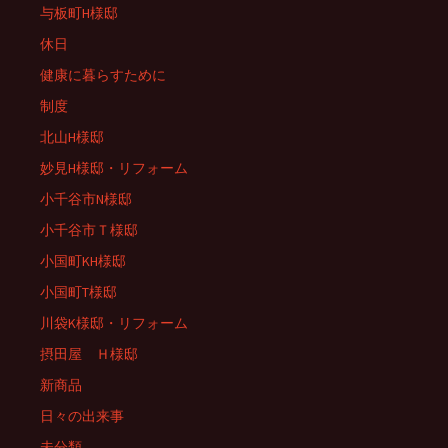
与板町H様邸
休日
健康に暮らすために
制度
北山H様邸
妙見H様邸・リフォーム
小千谷市N様邸
小千谷市Ｔ様邸
小国町KH様邸
小国町T様邸
川袋K様邸・リフォーム
摂田屋 Ｈ様邸
新商品
日々の出来事
未分類