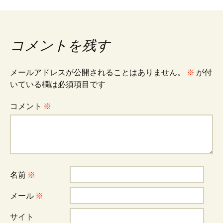
投
稿
コメントを残す
ナ
メールアドレスが公開されることはありません。
※
が付
ビ
いている欄は必須項目です
コメント
※
ゲ
ー
名前
※
シ
メール
※
ョ
サイト